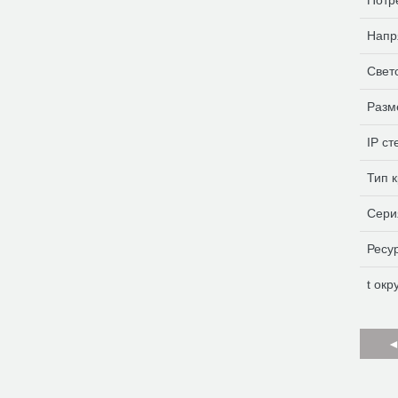
Потр
Напр
Свет
Разм
IP с
Тип 
Сери
Ресу
t ок
◄