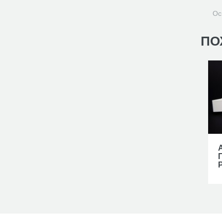
Ос
ПО