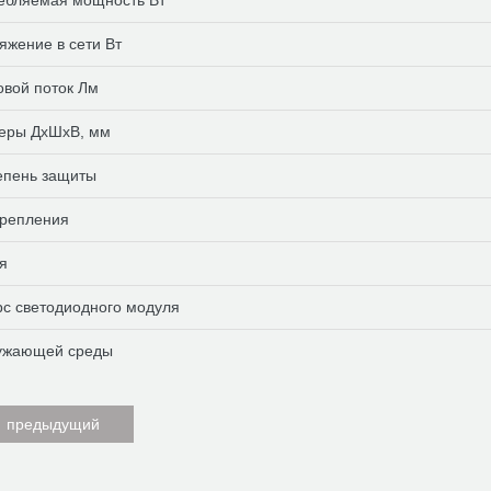
ебляемая мощность Вт
яжение в сети Вт
овой поток Лм
еры ДхШхВ, мм
тепень защиты
крепления
я
рс светодиодного модуля
ружающей среды
 предыдущий